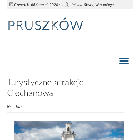
,
Czwartek, 06 Sierpień 2026 r.
Jakuba, Sławy, Wincentego
PRUSZKÓW
Turystyczne atrakcje Ciechanowa
Szydłowiec: co warto zobaczyć?
Pałac w Radziejowicach
Zamek w Czersku
Zabytki Mławy
Rzeka Bug
Pruszków
Turystyczne atrakcje
Ciechanowa
4